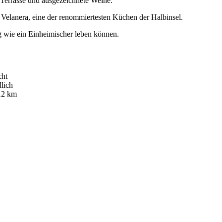
 Terrasse und ausgezeichnete Weine.
 Velanera, eine der renommiertesten Küchen der Halbinsel.
ng wie ein Einheimischer leben können.
cht
dlich
 12 km