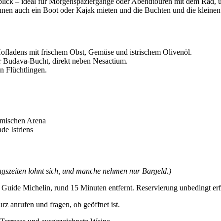
rblick – ideal für Morgenspaziergänge oder Abendtouren mit dem Rad, 
nen auch ein Boot oder Kajak mieten und die Buchten und die kleine
ofladens mit frischem Obst, Gemüse und istrischem Olivenöl.
 Budava-Bucht, direkt neben Nesactium.
n Flüchtlingen.
römischen Arena
de Istriens
ngszeiten lohnt sich, und manche nehmen nur Bargeld.)
im Guide Michelin, rund 15 Minuten entfernt. Reservierung unbedingt e
z anrufen und fragen, ob geöffnet ist.