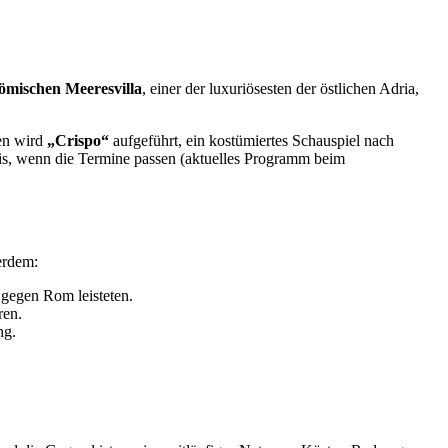
ömischen Meeresvilla
, einer der luxuriösesten der östlichen Adria,
en wird
„Crispo“
aufgeführt, ein kostümiertes Schauspiel nach
nis, wenn die Termine passen (aktuelles Programm beim
erdem:
 gegen Rom leisteten.
ren.
ng.