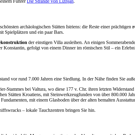
 meinem Führer
Die Strände von Ližnjan
.
 schönsten archäologischen Stätten Istriens: die Reste einer prächtigen
r
it Spielplätzen und ein paar Bars.
ekonstruktion
der einstigen Villa ausleihen. An einigen Sommerabend
r Konstantin, gefolgt von einem Dinner im römischen Stil – ein Erleb
estand vor rund 7.000 Jahren eine Siedlung. In der Nähe finden Sie auß
ier-Stammes bei Valtura, wo diese 177 v. Chr. ihren letzten Widerstand
schen Stätten Kroatiens, mit Steinwerkzeugfunden von über 800.000 Jah
 Fundamenten, mit einem Glasboden über der alten bemalten Ausstattu
chiffswracks – lokale Tauchzentren bringen Sie hin.