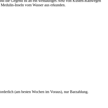
und die Gegend ist an ein weitläufiges Netz von Küsten-Radwegen
n Medulin-Inseln vom Wasser aus erkunden.
rforderlich (am besten Wochen im Voraus), nur Barzahlung.