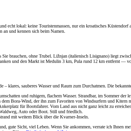
und echt lokal: keine Touristenmassen, nur ein kroatisches Küstendorf 
ven an und kennen sich beim Namen.
as Sie brauchen, ohne Trubel. Ližnjan (italienisch Lisignano) liegt zwi
Banken und den Markt ist Medulin 3 km, Pula rund 12 km entfernt — 
de – klares, sauberes Wasser und Raum zum Durchatmen. Die bekannteste
aumschatten und ruhigem, flachem Wasser. Strandbar, im Sommer der le
ch dem Bora-Wind, der ihn zum Favoriten von Windsurfern und Kitern m
nkerplatz für Bootsfahrer. Vom Land aus nicht ganz leicht zu erreiche
Waldweg, Auto oder Boot. Still und friedlich.
strand mit weitem Blick über die Kvarner-Inseln.
und, gute Sicht, viel Leben. Wenn Sie ankommen, verrate ich Ihnen mei