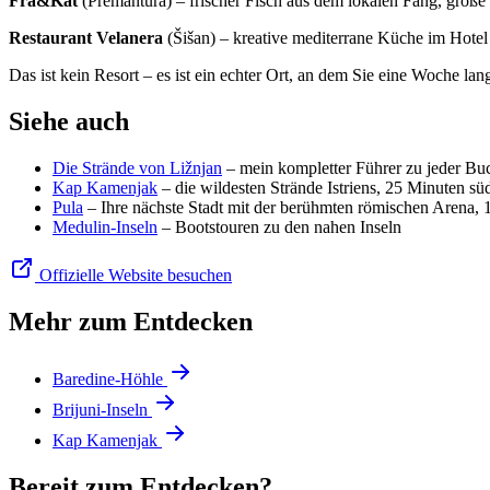
Fra&Kat
(Premantura) – frischer Fisch aus dem lokalen Fang, große
Restaurant Velanera
(Šišan) – kreative mediterrane Küche im Hotel
Das ist kein Resort – es ist ein echter Ort, an dem Sie eine Woche la
Siehe auch
Die Strände von Ližnjan
– mein kompletter Führer zu jeder Bu
Kap Kamenjak
– die wildesten Strände Istriens, 25 Minuten sü
Pula
– Ihre nächste Stadt mit der berühmten römischen Arena,
Medulin-Inseln
– Bootstouren zu den nahen Inseln
Offizielle Website besuchen
Mehr zum Entdecken
Baredine-Höhle
Brijuni-Inseln
Kap Kamenjak
Bereit zum Entdecken?