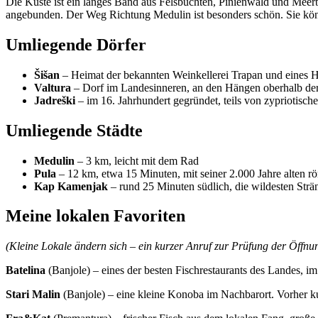
Die Küste ist ein langes Band aus Felsbuchten, Pinienwald und Mee
angebunden. Der Weg Richtung Medulin ist besonders schön. Sie kön
Umliegende Dörfer
Šišan
– Heimat der bekannten Weinkellerei Trapan und eines H
Valtura
– Dorf im Landesinneren, an den Hängen oberhalb der
Jadreški
– im 16. Jahrhundert gegründet, teils von zypriotische
Umliegende Städte
Medulin
– 3 km, leicht mit dem Rad
Pula
– 12 km, etwa 15 Minuten, mit seiner 2.000 Jahre alten 
Kap Kamenjak
– rund 25 Minuten südlich, die wildesten Strän
Meine lokalen Favoriten
(Kleine Lokale ändern sich – ein kurzer Anruf zur Prüfung der Öffnu
Batelina
(Banjole) – eines der besten Fischrestaurants des Landes, 
Stari Malin
(Banjole) – eine kleine Konoba im Nachbarort. Vorher kur