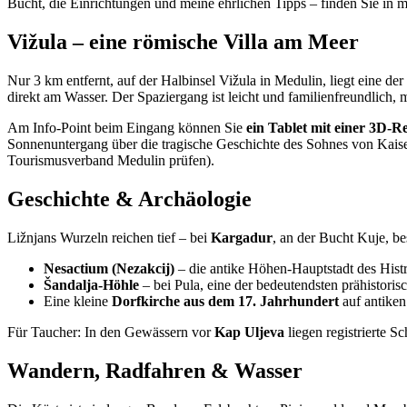
Bucht, die Einrichtungen und meine ehrlichen Tipps – finden Sie in
Vižula – eine römische Villa am Meer
Nur 3 km entfernt, auf der Halbinsel Vižula in Medulin, liegt eine der
direkt am Wasser. Der Spaziergang ist leicht und familienfreundlich, m
Am Info-Point beim Eingang können Sie
ein Tablet mit einer 3D-R
Sonnenuntergang über die tragische Geschichte des Sohnes von Kaise
Tourismusverband Medulin prüfen).
Geschichte & Archäologie
Ližnjans Wurzeln reichen tief – bei
Kargadur
, an der Bucht Kuje, b
Nesactium (Nezakcij)
– die antike Höhen-Hauptstadt des Histr
Šandalja-Höhle
– bei Pula, eine der bedeutendsten prähistori
Eine kleine
Dorfkirche aus dem 17. Jahrhundert
auf antiken
Für Taucher: In den Gewässern vor
Kap Uljeva
liegen registrierte S
Wandern, Radfahren & Wasser