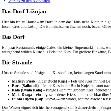
Zurück zu den Aktivitäten
Das Dorf Ližnjan
Hier bin ich zu Hause – im Dorf, in dem das Haus steht. Klein, ruhig 
Inseln Cres und Lošinj. Die Einheimischen fischen noch, bauen Oli
Das Dorf
Ein paar Restaurants, einige Cafés, ein kleiner Supermarkt – alles, w
weitgehend wilden Küste aus Fels und Kies. Für größere Einkäufe, 
Die Strände
Unsere Strände sind felsige und Kiesbuchten, keine langen Sandsträn
Matićev Pisak
(in der Bucht Kuje) – Fels und Kies mit viel B
Bura (Salbunić)
– feiner Kies in der Bucht Kuje, benannt na
Kala (Uvala Kala)
– ruhige Bucht mit grobem Kies, beliebter A
Mala Draga
– ein abgeschiedener Kiesstrand, erreichbar über 
Punta Uljeva (Kap Uljeva)
– ein wilder, naturbelassener Kies
Das Wasser eignet sich hier hervorragend zum
Schnorcheln
– Felsgr