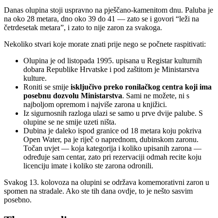
Danas olupina stoji uspravno na pješčano-kamenitom dnu. Paluba je
na oko 28 metara, dno oko 39 do 41 — zato se i govori “leži na
četrdesetak metara”, i zato to nije zaron za svakoga.
Nekoliko stvari koje morate znati prije nego se počnete raspitivati:
Olupina je od listopada 1995. upisana u Registar kulturnih
dobara Republike Hrvatske i pod zaštitom je Ministarstva
kulture.
Roniti se smije
isključivo preko ronilačkog centra koji ima
posebnu dozvolu Ministarstva
. Sami ne možete, ni s
najboljom opremom i najviše zarona u knjižici.
Iz sigurnosnih razloga ulazi se samo u prve dvije palube. S
olupine se ne smije uzeti ništa.
Dubina je daleko ispod granice od 18 metara koju pokriva
Open Water, pa je riječ o naprednom, dubinskom zaronu.
Točan uvjet — koja kategorija i koliko upisanih zarona —
određuje sam centar, zato pri rezervaciji odmah recite koju
licenciju imate i koliko ste zarona odronili.
Svakog 13. kolovoza na olupini se održava komemorativni zaron u
spomen na stradale. Ako ste tih dana ovdje, to je nešto sasvim
posebno.