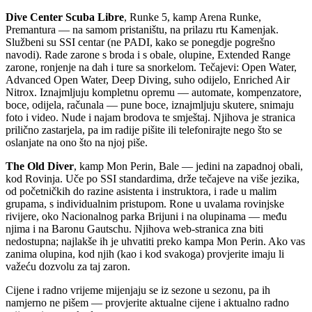
Dive Center Scuba Libre
, Runke 5, kamp Arena Runke,
Premantura — na samom pristaništu, na prilazu rtu Kamenjak.
Službeni su SSI centar (ne PADI, kako se ponegdje pogrešno
navodi). Rade zarone s broda i s obale, olupine, Extended Range
zarone, ronjenje na dah i ture sa snorkelom. Tečajevi: Open Water,
Advanced Open Water, Deep Diving, suho odijelo, Enriched Air
Nitrox. Iznajmljuju kompletnu opremu — automate, kompenzatore,
boce, odijela, računala — pune boce, iznajmljuju skutere, snimaju
foto i video. Nude i najam brodova te smještaj. Njihova je stranica
prilično zastarjela, pa im radije pišite ili telefonirajte nego što se
oslanjate na ono što na njoj piše.
The Old Diver
, kamp Mon Perin, Bale — jedini na zapadnoj obali,
kod Rovinja. Uče po SSI standardima, drže tečajeve na više jezika,
od početničkih do razine asistenta i instruktora, i rade u malim
grupama, s individualnim pristupom. Rone u uvalama rovinjske
rivijere, oko Nacionalnog parka Brijuni i na olupinama — među
njima i na Baronu Gautschu. Njihova web-stranica zna biti
nedostupna; najlakše ih je uhvatiti preko kampa Mon Perin. Ako vas
zanima olupina, kod njih (kao i kod svakoga) provjerite imaju li
važeću dozvolu za taj zaron.
Cijene i radno vrijeme mijenjaju se iz sezone u sezonu, pa ih
namjerno ne pišem — provjerite aktualne cijene i aktualno radno