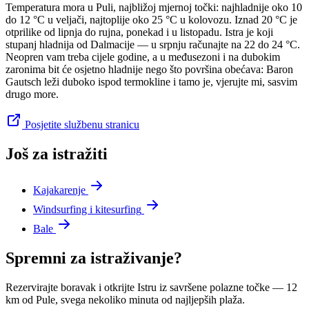
Temperatura mora u Puli, najbližoj mjernoj točki: najhladnije oko 10
do 12 °C u veljači, najtoplije oko 25 °C u kolovozu. Iznad 20 °C je
otprilike od lipnja do rujna, ponekad i u listopadu. Istra je koji
stupanj hladnija od Dalmacije — u srpnju računajte na 22 do 24 °C.
Neopren vam treba cijele godine, a u međusezoni i na dubokim
zaronima bit će osjetno hladnije nego što površina obećava: Baron
Gautsch leži duboko ispod termokline i tamo je, vjerujte mi, sasvim
drugo more.
Posjetite službenu stranicu
Još za istražiti
Kajakarenje
Windsurfing i kitesurfing
Bale
Spremni za istraživanje?
Rezervirajte boravak i otkrijte Istru iz savršene polazne točke — 12
km od Pule, svega nekoliko minuta od najljepših plaža.