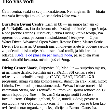
Tko vas vodi
Četiri centra, svaki sa svojim karakterom. Ne rangiram ih — biraju
vas vaša licencija i to koliko se daleko želite voziti.
BuraBora Diving Centre
, Ližnjan bb — na samoj ližnjanskoj
plaži. Najbliži su, i to doslovno: nisu “vožnja od kuće”, nego šetnja.
Rade probne zarone (Discovery Scuba Diving: kratka teorija, sva
oprema dobivena, pa zaron s instruktorom) i tečajeve — Open
Water Diver, Advanced Open Water, Rescue Diver, Master Scuba
Diver i Divemaster. U ponudi imaju i dnevne izlete te vođene zarone
za početnike i iskusnije. Ako niste nikad ronili, ja bih krenula
odavde.
Kuća je od plaže na par minuta hoda
, pa se cijela stvar
može odraditi bez auta, ručnika još vlažnog.
Diving Center Shark
, Osipovica 30, Medulin — susjedno mjesto,
ni najmanje daleko. Registrirani su PADI i SSI centar, rade i
rekreativno i tehničko ronjenje (PADI, DSAT, IDC/IE i XR
programi), imaju vlastitu kompresorsku stanicu za zrak, kisik, nitrox
i trimix. Dva broda: petnaestometarska
Petrita
i trinaestometarski
katamaran
Shark
, oba s ronilačkim liftom koji spušta ronioce do 1,8
metara ispod površine — što znači da mogu roniti i osobe s
invaliditetom. Olupine, grebeni, špilje, tuneli, zidovi; govore o
pristupu na više od stotinu lokacija. I — važno — oni su ti koji kao
ovlašteni centar organiziraju ekspedicije na Barona Gautscha.