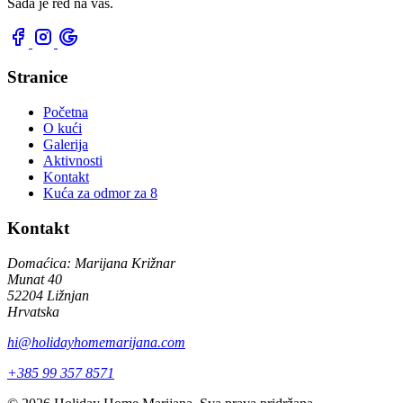
Sada je red na vas.
Stranice
Početna
O kući
Galerija
Aktivnosti
Kontakt
Kuća za odmor za 8
Kontakt
Domaćica: Marijana Križnar
Munat 40
52204 Ližnjan
Hrvatska
hi@holidayhomemarijana.com
+385 99 357 8571