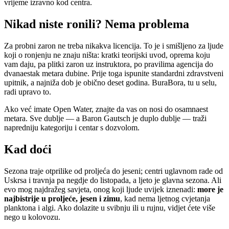
vrijeme izravno kod centra.
Nikad niste ronili? Nema problema
Za probni zaron ne treba nikakva licencija. To je i smišljeno za ljude
koji o ronjenju ne znaju ništa: kratki teorijski uvod, oprema koju
vam daju, pa plitki zaron uz instruktora, po pravilima agencija do
dvanaestak metara dubine. Prije toga ispunite standardni zdravstveni
upitnik, a najniža dob je obično deset godina. BuraBora, tu u selu,
radi upravo to.
Ako već imate Open Water, znajte da vas on nosi do osamnaest
metara. Sve dublje — a Baron Gautsch je duplo dublje — traži
napredniju kategoriju i centar s dozvolom.
Kad doći
Sezona traje otprilike od proljeća do jeseni; centri uglavnom rade od
Uskrsa i travnja pa negdje do listopada, a ljeto je glavna sezona. Ali
evo mog najdražeg savjeta, onog koji ljude uvijek iznenadi:
more je
najbistrije u proljeće, jesen i zimu
, kad nema ljetnog cvjetanja
planktona i algi. Ako dolazite u svibnju ili u rujnu, vidjet ćete više
nego u kolovozu.