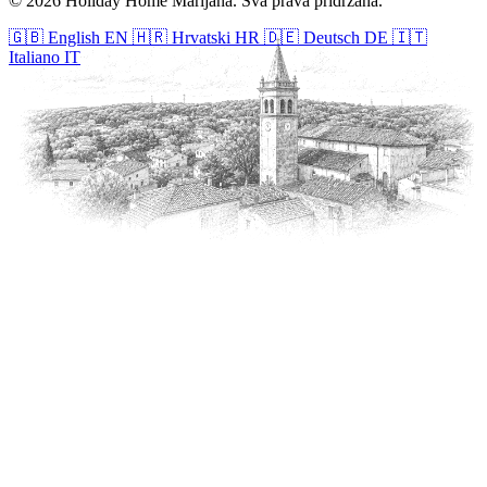
© 2026 Holiday Home Marijana. Sva prava pridržana.
🇬🇧
English
EN
🇭🇷
Hrvatski
HR
🇩🇪
Deutsch
DE
🇮🇹
Italiano
IT