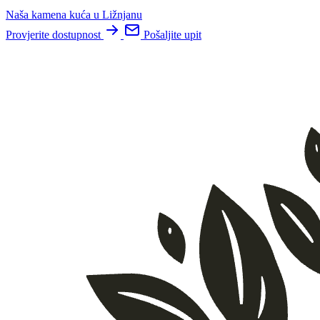
Naša kamena kuća u Ližnjanu
Provjerite dostupnost
Pošaljite upit