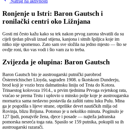
Natrag na aktivnosti
Ronjenje u Istri: Baron Gautsch i
ronilački centri oko Ližnjana
Gosti mi često kažu kako su tek nakon prvog zarona shvatili da su
cijeli tjedan plivali iznad stijena, kanjona i sitnih špiljica koje im
nitko nije spomenuo. Zato sam sve složila na jedno mjesto — što se
ovdje roni, tko vas vodi i što vam za to treba.
Zvijezda je olupina: Baron Gautsch
Baron Gautsch bio je austrougarski putnički parobrod
Österreichischer Lloyda, sagrađen 1908. u škotskom Dundeeju,
brod koji je vozio brzu dalmatinsku liniju od Trsta do Kotora.
Trinaestog kolovoza 1914., u prvim tjednima Prvoga svjetskog rata,
vraćao se prema Trstu i uplovio u minsko polje koje je austrougarska
mornarica sama nedavno postavila da zaštiti ratnu luku Pulu. Mina
ga je pogodila s lijeve strane, otprilike devet nautičkih milja od
Rovinja, blizu Brijuna. Potonuo je u nekoliko minuta. Poginulo je
127 ljudi, ponajviše žena, djece i posade — najteža jadranska
pomorska nesreća toga rata. Spasilo se 159 putnika, pokupili su ih
austrougarski razarači.