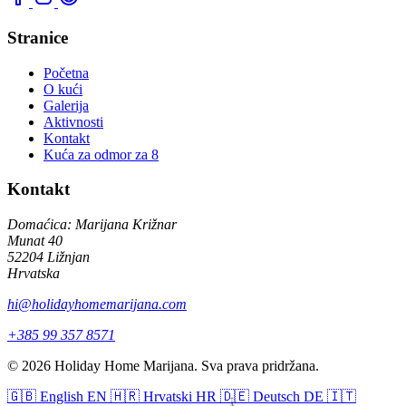
Stranice
Početna
O kući
Galerija
Aktivnosti
Kontakt
Kuća za odmor za 8
Kontakt
Domaćica: Marijana Križnar
Munat 40
52204 Ližnjan
Hrvatska
hi@holidayhomemarijana.com
+385 99 357 8571
© 2026 Holiday Home Marijana. Sva prava pridržana.
🇬🇧
English
EN
🇭🇷
Hrvatski
HR
🇩🇪
Deutsch
DE
🇮🇹