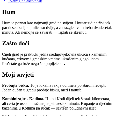
Natrag na aktivnosti
Hum
Hum je poznat kao najmanji grad na svijetu. Unutar zidina živi tek
par desetaka ljudi, ulice su dvije, a za razgled vam treba dvadesetak
minuta. Ali nemojte se zavarati — isplati se skrenuti.
Zašto doći
Cijeli grad je praktički jedna srednjovjekovna uličica s kamenim
kućama, crkvom i gradskim vratima ukrašenim glagoljicom.
Prošetate ga brže nego što popijete kavu.
Moji savjeti
Probajte bisku.
To je lokalna rakija od imele po starom receptu.
Jedan dućan u gradu prodaje bisku, med i tartufe.
Kombinirajte s Kotlima.
Hum i Kotli dijeli tek šestak kilometara,
ali cesta je uska — računajte petnaestak minuta. Kupanje u riječnim
bazenima u Kotlima pa ručak — savršen poludnevni izlet.