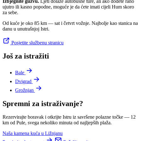
Izbjegnite gužvu.
Ljeti dolaze autobusne ture, ali ako dođete rano
ujutro ili kasno popodne, moguće je da ćete imati cijeli Hum skoro
za sebe.
Od kuće je oko 85 km — sat i četvrt vožnje. Najbolje kao stanica na
danu u unutrašnjoj Istri.
Posjetite službenu stranicu
Još za istražiti
Bale
Dvigrad
Grožnjan
Spremni za istraživanje?
Rezervirajte boravak i otkrijte Istru iz savršene polazne točke — 12
km od Pule, svega nekoliko minuta od najljepših plaža.
Naša kamena kuća u Ližnjanu